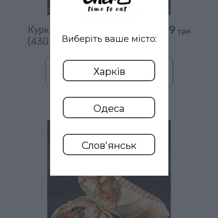
219
Курка XL
грн
Виберіть ваше місто:
(430 гр)
Харків
В кошик
Одеса
Слов'янськ