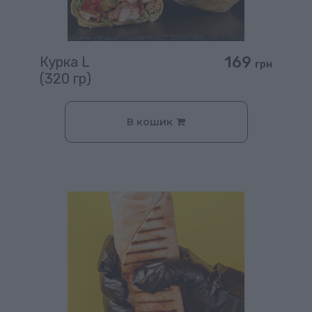
169
Курка L
грн
(320 гр)
В кошик