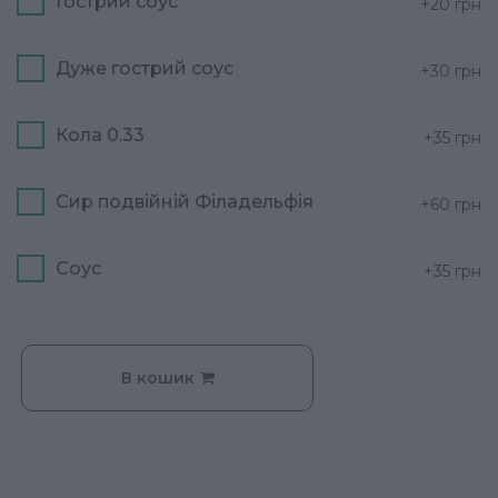
Гострий соус
+20
грн
Дуже гострий соус
+30
грн
Кола 0.33
+35
грн
Сир подвійній Філадельфія
+60
грн
Соус
+35
грн
В кошик