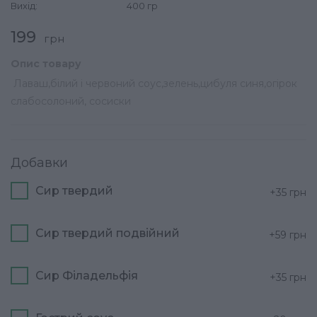
Вихід:
400 гр
199
грн
Опис товару
Лаваш,білий і червоний соус,зелень,цибуля синя,огірок
слабосолоний, сосиски
Добавки
Сир твердий
+35
грн
Сир твердий подвійний
+59
грн
Сир Філадельфія
+35
грн