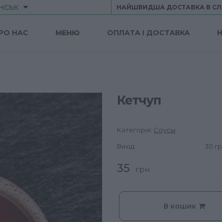
НСЬК
НАЙШВИДША ДОСТАВКА В CЛ
РО НАС
МЕНЮ
ОПЛАТА І ДОСТАВКА
Н
Кетчуп
Категорія:
Соусы
Вихід:
30 гр
35
грн
В кошик